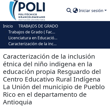
Iniciar sesión
Comunidades
Inicio
TRABAJOS DE GRADO
Trabajos de Grado ( Facultad de Sociedad, Cultura y Creatividad)
Descubre
Licenciatura en Educación para la Primera Infancia
Caracterización de la inclusión étnica del niño indigena en la educación propia Resguardo del Centro Educativo Rural Indígena La Unión del municipio de Pueblo Rico en el departamento de Antioquia
Estadísticas
Caracterización de la inclusión
étnica del niño indigena en la
educación propia Resguardo del
Centro Educativo Rural Indígena
La Unión del municipio de Pueblo
Rico en el departamento de
Antioquia