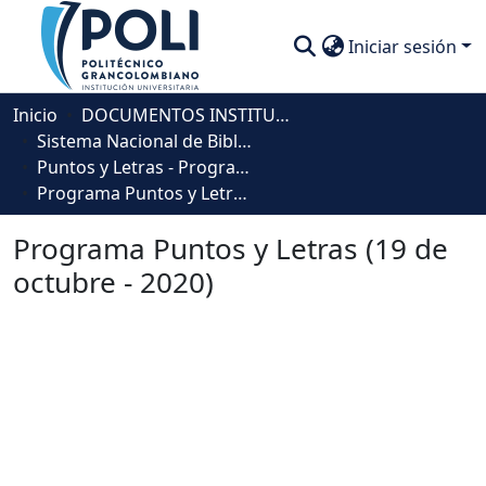
Iniciar sesión
Comunidades
Inicio
DOCUMENTOS INSTITUCIONALES
Sistema Nacional de Bibliotecas - SISNAB
Descubre
Puntos y Letras - Programa de Radio
Programa Puntos y Letras (19 de octubre - 2020)
Estadísticas
Programa Puntos y Letras (19 de
octubre - 2020)