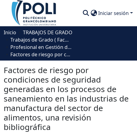
Iniciar sesión
Comunidades
Inicio
TRABAJOS DE GRADO
Trabajos de Grado ( Facultad de Sociedad, Cultura y Creatividad)
Descubre
Profesional en Gestión de la Seguridad y la Salud Laboral
Factores de riesgo por condiciones de seguridad generadas en los procesos de saneamiento en las industrias de manufactura del sector de alimentos, una revisión bibliográfica
Estadísticas
Factores de riesgo por
condiciones de seguridad
generadas en los procesos de
saneamiento en las industrias de
manufactura del sector de
alimentos, una revisión
bibliográfica