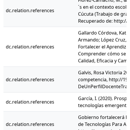
Flórez-Camacho, M., & Co
´s en el contexto escola
dc.relation.references
Cúcuta (Trabajo de grad
Recuperado de: http://
Gallardo Córdova, Kathe
Armando; López Cruz, C
dc.relation.references
Fortalecer el Aprendiza
Comprender cómo se Sus
Calidad, Eficacia y Camb
Galvis, Rosa Victoria 20
dc.relation.references
competencia, http://19
DeUnPerfilDocenteTrad
García, I. (2020). Prosp
dc.relation.references
tecnologías emergentes
Gobierno fortalecerá las
dc.relation.references
de Tecnologías Para Apre