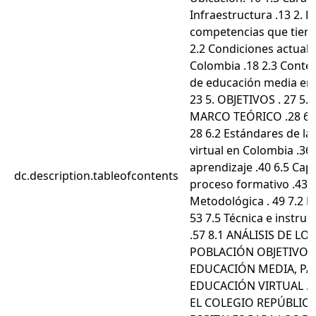
Infraestructura .13 2.
competencias que tienen
2.2 Condiciones actuale
Colombia .18 2.3 Context
de educación media en
23 5. OBJETIVOS . 27 5.
MARCO TEÓRICO .28 6.1 C
28 6.2 Estándares de l
virtual en Colombia .36
aprendizaje .40 6.5 Cap
dc.description.tableofcontents
proceso formativo .43 
Metodológica . 49 7.2 M
53 7.5 Técnica e instru
.57 8.1 ANÁLISIS DE 
POBLACIÓN OBJETIVO .
EDUCACIÓN MEDIA, PA
EDUCACIÓN VIRTUAL .6
EL COLEGIO REPÚBLICA