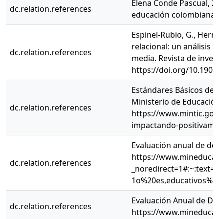
Elena Conde Pascual, 20
dc.relation.references
educación colombiana 
Espinel-Rubio, G., Hern
relacional: un análisis
dc.relation.references
media. Revista de invest
https://doi.org/10.190
Estándares Básicos de 
Ministerio de Educación
dc.relation.references
https://www.mintic.gov.
impactando-positivame
Evaluación anual de de
https://www.mineducaci
dc.relation.references
_noredirect=1#:~:te
1o%20es,educativos%2
Evaluación Anual de D
dc.relation.references
https://www.mineducaci