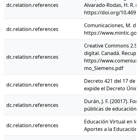
dc.relation.references
Alvarado-Rodas, H. R. (
https://doi.org/10.4695
Comunicaciones, M. d. (s
dc.relation.references
https://www.mintic.gov
Creative Commons 2.5 Si
digital. Canadá. Recupe
dc.relation.references
https://www.comenius.c
mo_Siemens.pdf
Decreto 421 del 17 de ju
dc.relation.references
expide el Decreto Único
Durán, J. F. (20017). Fo
dc.relation.references
públicas de educación su
Educación Virtual en lo
dc.relation.references
Aportes a la Educación.