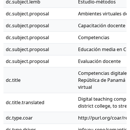
dc.subject.lemb
Estudio-métodos
dc.subject.proposal
Ambientes virtuales de
dc.subject.proposal
Capacitación docente
dc.subject.proposal
Competencias
dc.subject.proposal
Educación media en Co
dc.subject.proposal
Evaluación docente
Competencias digitales 
dc.title
República de Panamá IE
virtual
Digital teaching compe
dc.title.translated
district college, to str
dc.type.coar
http://purl.org/coar/r
dc.type.driver
info:eu-repo/semantics