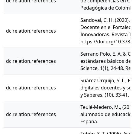
dc.relation.references
de competencias en Col
Pedagógica de Colombi
Sandoval, C. H. (2020).
Docente en el Fortaleci
dc.relation.references
Innovadoras. Revista Te
https://doi.org/10.3784
Serrano Polo, E. A. & Go
dc.relation.references
estándares básicos de 
Science, 1(1), 24-48. Re
Suárez Urquijo, S. L., Fl
dc.relation.references
digitales docentes y su
y Saberes, (10), 33-41.
Teulé-Medero, M., (2015
dc.relation.references
alumnado de educación p
España.
Tobón, S. T. (2006). As