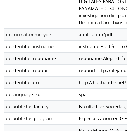
DIGITALES PARA LOS D
PANAMÁ IED. 74 CONCLUS
investigación dirigida 
Dirigida a Directivos do
dc.format.mimetype
application/pdf
dc.identifier.instname
instname:Politécnico 
dc.identifier.reponame
reponame:Alejandría R
dc.identifier.repourl
repourl:http://alejandr
dc.identifier.uri
http://hdl.handle.net/
dc.language.iso
spa
dc.publisher.faculty
Facultad de Sociedad, C
dc.publisher.program
Especialización en Gest
Barba Maggi, M. A., De l