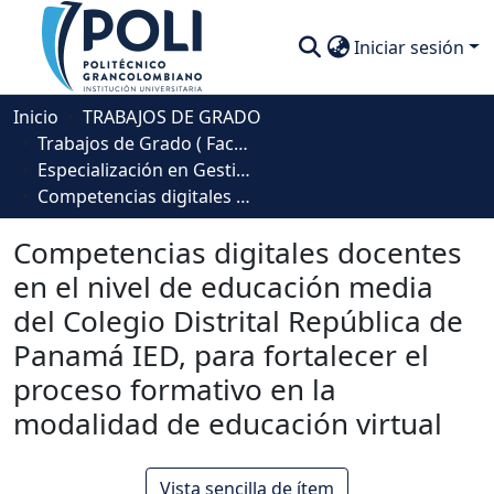
Iniciar sesión
Comunidades
Inicio
TRABAJOS DE GRADO
Trabajos de Grado ( Facultad de Sociedad, Cultura y Creatividad)
Descubre
Especialización en Gestión Educativa
Competencias digitales docentes en el nivel de educación media del Colegio Distrital República de Panamá IED, para fortalecer el proceso formativo en la modalidad de educación virtual
Estadísticas
Competencias digitales docentes
en el nivel de educación media
del Colegio Distrital República de
Panamá IED, para fortalecer el
proceso formativo en la
modalidad de educación virtual
Vista sencilla de ítem