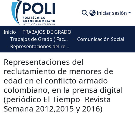
Iniciar sesión
Comunidades
Inicio
TRABAJOS DE GRADO
Trabajos de Grado ( Facultad de Sociedad, Cultura y Creatividad)
Comunicación Social
Descubre
Representaciones del reclutamiento de menores de edad en el conflicto armado colombiano, en la prensa digital (periódico El Tiempo- Revista Semana 2012,2015 y 2016)
Estadísticas
Representaciones del
reclutamiento de menores de
edad en el conflicto armado
colombiano, en la prensa digital
(periódico El Tiempo- Revista
Semana 2012,2015 y 2016)