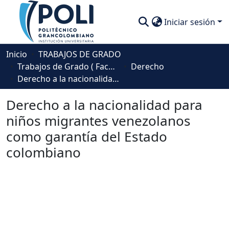
Iniciar sesión
Comunidades
Inicio
TRABAJOS DE GRADO
Trabajos de Grado ( Facultad de Sociedad, Cultura y Creatividad)
Derecho
Descubre
Derecho a la nacionalidad para niños migrantes venezolanos como garantía del Estado colombiano
Estadísticas
Derecho a la nacionalidad para
niños migrantes venezolanos
como garantía del Estado
colombiano