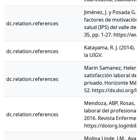
Jiménez, J. y Posada G.
factores de motivación 
dc.relation.references
salud (IPS) del valle de
35, pp. 1-27. https://
Katayama, R. J. (2014). 
dc.relation.references
la UIGV.
Marin Samanez, Helen St
satisfacción laboral de
dc.relation.references
privado. Horizonte Médic
52. https://dx.doi.org/
Mendoza, ABP, Rosas, CU
laboral del profesional
dc.relation.references
2016. Revista Enfermer
https://doiorg.loginbib
Molina Linde, J.M., Aval