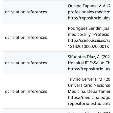
Quispe Zapana, V. A. (2
dc.relation.references
profesionales médicos d
http://repositorio.uigv
Rodríguez Sendín, Juan 
médico/a" y "Profesiona
dc.relation.references
http://scielo.isciii.es/
18132010000200001&ln
Sifuentes Díaz, A. (202
dc.relation.references
Hospital III EsSalud C
https://repositorio.uc
Triviño Cervera, M. (20
Universitario Nacional
dc.relation.references
Medicina. Departamento
https://medicina.bogo
repositorio-estudiant