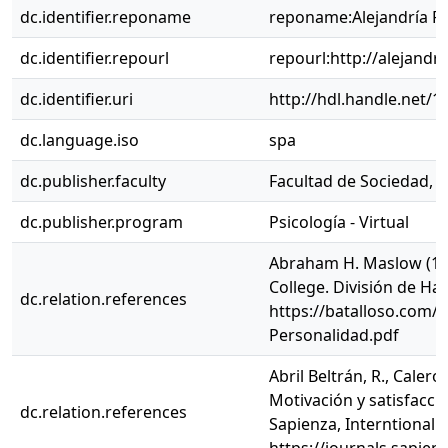
dc.identifier.reponame
reponame:Alejandría R
dc.identifier.repourl
repourl:http://alejandr
dc.identifier.uri
http://hdl.handle.net/
dc.language.iso
spa
dc.publisher.faculty
Facultad de Sociedad, C
dc.publisher.program
Psicología - Virtual
Abraham H. Maslow (195
College. División de Har
dc.relation.references
https://batalloso.com
Personalidad.pdf
Abril Beltrán, R., Cale
Motivación y satisfacció
dc.relation.references
Sapienza, Interntional Jo