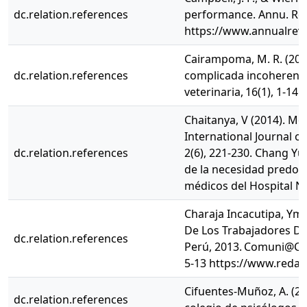
dc.relation.references
performance. Annu. Rev.
https://www.annualrev
Cairampoma, M. R. (2015)
dc.relation.references
complicada incoherente 
veterinaria, 16(1), 1-14.
Chaitanya, V (2014). M
International Journal 
dc.relation.references
2(6), 221-230. Chang Yui
de la necesidad predomi
médicos del Hospital N
Charaja Incacutipa, Ym,
De Los Trabajadores De
dc.relation.references
Perú, 2013. Comuni@Ccio
5-13 https://www.redal
Cifuentes-Muñoz, A. (201
dc.relation.references