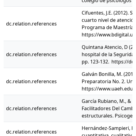
colegio de psicólogos de
Cifuentes, J.E. (2012). 
cuarto nivel de atenció
dc.relation.references
Programa de Maestría 
https://www.bdigital.u
Quintana Atencio, D (2
dc.relation.references
hospital de la Seguridad
pp. 123-132. https://d
Galván Bonilla, M. (2017
dc.relation.references
Preparatoria No. 2. Uni
https://www.uaeh.edu.m
García Rubiano, M., & F
dc.relation.references
Facilitadores Del Camb
estructurales. Psicogen
Hernández-Sampieri, R.,
dc.relation.references
cuantitativa, cualitativa