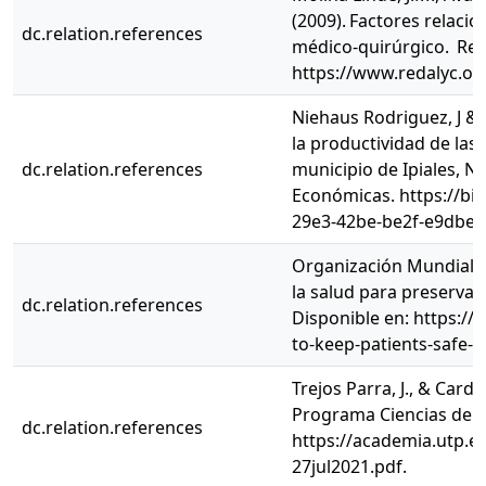
(2009). Factores relaci
dc.relation.references
médico-quirúrgico. Revi
https://www.redalyc.o
Niehaus Rodriguez, J & R
la productividad de las 
dc.relation.references
municipio de Ipiales, N
Económicas. https://bib
29e3-42be-be2f-e9dbeb
Organización Mundial de
la salud para preservar l
dc.relation.references
Disponible en: https:/
to-keep-patients-safe-
Trejos Parra, J., & Card
Programa Ciencias del D
dc.relation.references
https://academia.utp.ed
27jul2021.pdf.