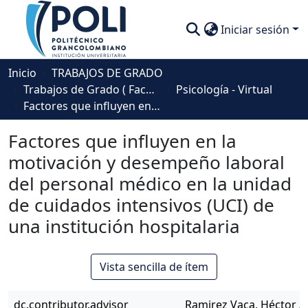
Iniciar sesión
Comunidades
Inicio
TRABAJOS DE GRADO
Trabajos de Grado ( Facultad de Sociedad, Cultura y Creatividad)
Psicología - Virtual
Descubre
Factores que influyen en la motivación y desempeño laboral del personal médico en la unidad de cuidados intensivos (UCI) de una institución hospitalaria
Estadísticas
Factores que influyen en la
motivación y desempeño laboral
del personal médico en la unidad
de cuidados intensivos (UCI) de
una institución hospitalaria
Vista sencilla de ítem
dc.contributor.advisor
Ramirez Vaca, Héctor A