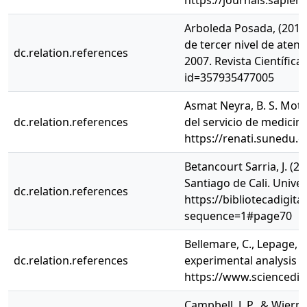
https://journals.sapie
Arboleda Posada, (2011)
de tercer nivel de atenc
dc.relation.references
2007. Revista Científica
id=357935477005
Asmat Neyra, B. S. Mot
dc.relation.references
del servicio de medicin
https://renati.sunedu
Betancourt Sarria, J. (
Santiago de Cali. Unive
dc.relation.references
https://bibliotecadigit
sequence=1#page70
Bellemare, C., Lepage, P
dc.relation.references
experimental analysis o
https://www.sciencedir
Campbell, J. P., & Wier