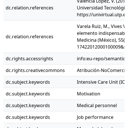
Valencia López, V. (201
dc.relation.references
Universidad Tecnológica
https://univirtual.utp
Varela Ruiz, M., Vives Va
elemento indispensable 
dc.relation.references
Medicina (México), 55(1
17422012000100009&scr
dc.rights.accessrights
info:eu-repo/semantic
dc.rights.creativecommons
Atribución-NoComercial
dc.subject.keywords
Intensive Care Unit (ICU
dc.subject.keywords
Motivation
dc.subject.keywords
Medical personnel
dc.subject.keywords
Job performance