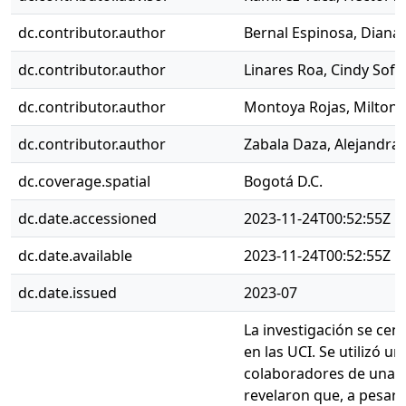
dc.contributor.author
Bernal Espinosa, Diana 
dc.contributor.author
Linares Roa, Cindy Sofi
dc.contributor.author
Montoya Rojas, Milton 
dc.contributor.author
Zabala Daza, Alejandra
dc.coverage.spatial
Bogotá D.C.
dc.date.accessioned
2023-11-24T00:52:55Z
dc.date.available
2023-11-24T00:52:55Z
dc.date.issued
2023-07
La investigación se cen
en las UCI. Se utilizó u
colaboradores de una in
revelaron que, a pesar d