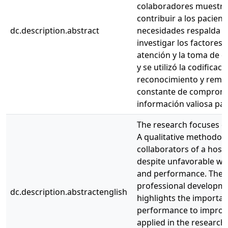
colaboradores muestran
contribuir a los pacien
dc.description.abstract
necesidades respalda e
investigar los factores
atención y la toma de d
y se utilizó la codificac
reconocimiento y remun
constante de compromis
información valiosa para
The research focuses o
A qualitative methodolo
collaborators of a hospi
despite unfavorable wo
and performance. Their
professional developme
dc.description.abstractenglish
highlights the importan
performance to improve
applied in the research