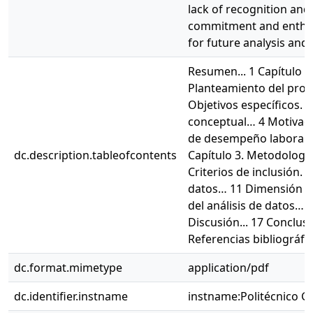
lack of recognition and
commitment and enthusi
for future analysis and
Resumen... 1 Capítulo 1
Planteamiento del probl
Objetivos específicos. ..
conceptual… 4 Motivació
de desempeño laboral..
dc.description.tableofcontents
Capítulo 3. Metodología. 
Criterios de inclusión. 
datos… 11 Dimensión mo
del análisis de datos… 1
Discusión... 17 Conclusio
Referencias bibliográfi
dc.format.mimetype
application/pdf
dc.identifier.instname
instname:Politécnico 