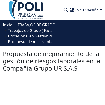
Iniciar sesión
Comunidades
Inicio
TRABAJOS DE GRADO
Trabajos de Grado ( Facultad de Sociedad, Cultura y Creatividad)
Descubre
Profesional en Gestión de la Seguridad y la Salud Laboral
Propuesta de mejoramiento de la gestión de riesgos laborales en la Compañía Grupo UR S.A.S
Estadísticas
Propuesta de mejoramiento de la
gestión de riesgos laborales en la
Compañía Grupo UR S.A.S