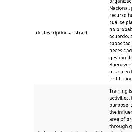
organizaci
Nacional, 
recurso h
cuál se pl
no probabi
dc.description.abstract
acuerdo, a
capacitac
necesidad
gestión d
Buenaventu
ocupa en 
institucio
Training i
activitie
purpose is
the influe
area of p
through qu