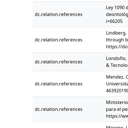
Ley 1090 d
dc.relation.references
deontológ
i=66205
Lindberg, 
dc.relation.references
through bo
https://d
Londoño, G
dc.relation.references
& Tecnolo
Mendez, C.
dc.relation.references
Universida
46392019
Ministeri
dc.relation.references
para el pe
https://ww
Moreno, J.