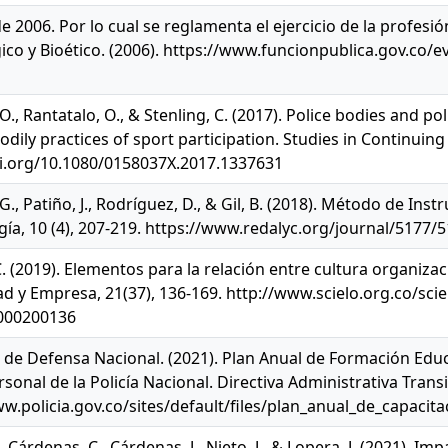
e 2006. Por lo cual se reglamenta el ejercicio de la profesió
ico y Bioético. (2006). https://www.funcionpublica.gov.co
O., Rantatalo, O., & Stenling, C. (2017). Police bodies and p
dily practices of sport participation. Studies in Continuing
oi.org/10.1080/0158037X.2017.1337631
., Patiño, J., Rodríguez, D., & Gil, B. (2018). Método de Instr
gía, 10 (4), 207-219. https://www.redalyc.org/journal/517
 (2019). Elementos para la relación entre cultura organizaci
d y Empresa, 21(37), 136-169. http://www.scielo.org.co/sci
000200136
o de Defensa Nacional. (2021). Plan Anual de Formación Educ
rsonal de la Policía Nacional. Directiva Administrativa Transi
w.policia.gov.co/sites/default/files/plan_anual_de_capacita
, Cárdenas, C., Cárdenas, J., Nieto, J., & Lopera, J. (2021). I