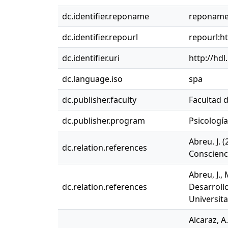
dc.identifier.reponame
reponame:
dc.identifier.repourl
repourl:ht
dc.identifier.uri
http://hd
dc.language.iso
spa
dc.publisher.faculty
Facultad d
dc.publisher.program
Psicología 
Abreu. J. 
dc.relation.references
Conscience
Abreu, J.,
dc.relation.references
Desarrollo
Universita
Alcaraz, A