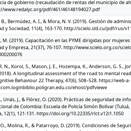
ia de gobierno (recaudación de rentas del municipio de aho
s://www.redalyc.org/pdf/461/46148194027.pdf
. B., Bermúdez, A. I., & Mora, N. V. (2019). Gestión de admi
d y Sociedad, 11(4), 163-170. http://scielo.sld.cu/pdf/rus/
M. (2019). Capacitación en las PYME dirigidas por mujeres 
d y Empresa, 21(37), 76-107. http://www.scielo.org.co/scie
000200076
. N., Korol, S., Mason, J. E., Hozempa, K., Anderson, G. S., Jon
 (2018). A longitudinal assessment of the road to mental re
gnitive Behaviour 22 Therapy, 47(6), 508–528. https://web-a-
com.loginbiblio.poligran.edu.co/ehost/pdfviewe
., Unás, J., & Flórez, O. (2020). Prácticas de seguridad de inf
cional de Colombia: Escuela de Policía Simón Bolívar (Tuluá
, 12(1), 121-131. https://doi.org/10.22335/rlct.v12i1.1050
O., Molina, R., & Patarroyo, D. (2019). Condiciones de Segur