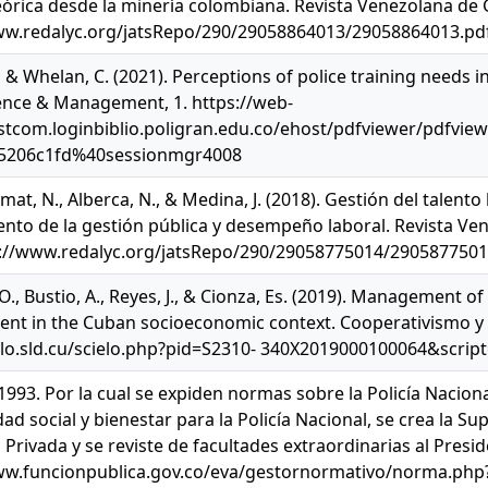
eórica desde la minería colombiana. Revista Venezolana de G
ww.redalyc.org/jatsRepo/290/29058864013/29058864013.pd
, & Whelan, C. (2021). Perceptions of police training needs i
ience & Management, 1. https://web-
tcom.loginbiblio.poligran.edu.co/ehost/pdfviewer/pdfviewe
f5206c1fd%40sessionmgr4008
Asmat, N., Alberca, N., & Medina, J. (2018). Gestión del tale
nto de la gestión pública y desempeño laboral. Revista Vene
s://www.redalyc.org/jatsRepo/290/29058775014/2905877501
O., Bustio, A., Reyes, J., & Cionza, Es. (2019). Management of
t in the Cuban socioeconomic context. Cooperativismo y De
ielo.sld.cu/scielo.php?pid=S2310- 340X2019000100064&script
1993. Por la cual se expiden normas sobre la Policía Nacion
ad social y bienestar para la Policía Nacional, se crea la Su
Privada y se reviste de facultades extraordinarias al Presid
ww.funcionpublica.gov.co/eva/gestornormativo/norma.php