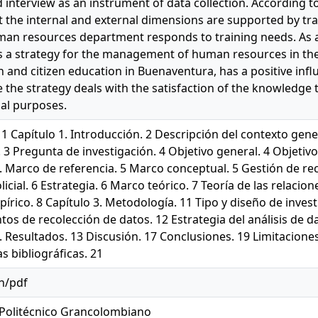
 interview as an instrument of data collection. According to
t the internal and external dimensions are supported by 
man resources department responds to training needs. As a 
s a strategy for the management of human resources in the p
 and citizen education in Buenaventura, has a positive influ
e the strategy deals with the satisfaction of the knowledge th
nal purposes.
 Capítulo 1. Introducción. 2 Descripción del contexto gene
3 Pregunta de investigación. 4 Objetivo general. 4 Objetivos 
2. Marco de referencia. 5 Marco conceptual. 5 Gestión de r
icial. 6 Estrategia. 6 Marco teórico. 7 Teoría de las relacio
rico. 8 Capítulo 3. Metodología. 11 Tipo y diseño de investi
os de recolección de datos. 12 Estrategia del análisis de d
. Resultados. 13 Discusión. 17 Conclusiones. 19 Limitacion
s bibliográficas. 21
on/pdf
Politécnico Grancolombiano