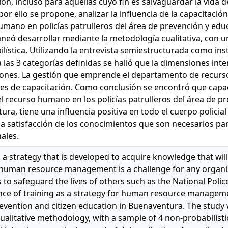
ón, incluso para aquellas cuyo fin es salvaguardar la vida d
por ello se propone, analizar la influencia de la capacitació
umano en policías patrulleros del área de prevención y ed
aneó desarrollar mediante la metodología cualitativa, con u
lística. Utilizando la entrevista semiestructurada como in
 las 3 categorías definidas se halló que la dimensiones int
iones. La gestión que emprende el departamento de recur
es de capacitación. Como conclusión se encontró que capac
el recurso humano en los policías patrulleros del área de 
ra, tiene una influencia positiva en todo el cuerpo policial 
la satisfacción de los conocimientos que son necesarios pa
nales.
s a strategy that is developed to acquire knowledge that wil
s, human resource management is a challenge for any organi
 to safeguard the lives of others such as the National Polic
nce of training as a strategy for human resource management
revention and citizen education in Buenaventura. The study
alitative methodology, with a sample of 4 non-probabilistic