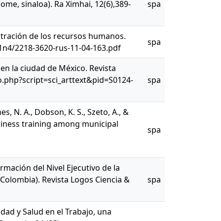
me, sinaloa). Ra Ximhai, 12(6),389-
spa
nistración de los recursos humanos.
spa
v11n4/2218-3620-rus-11-04-163.pdf
en la ciudad de México. Revista
lo.php?script=sci_arttext&pid=S0124-
spa
es, N. A., Dobson, K. S., Szeto, A., &
adiness training among municipal
spa
ormación del Nivel Ejecutivo de la
, Colombia). Revista Logos Ciencia &
spa
idad y Salud en el Trabajo, una