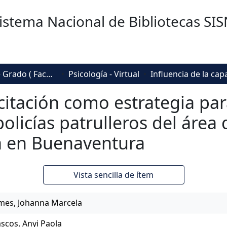
istema Nacional de Bibliotecas SI
Trabajos de Grado ( Facultad de Sociedad, Cultura y Creatividad)
Psicología - Virtual
citación como estrategia par
licías patrulleros del área 
a en Buenaventura
Vista sencilla de ítem
aimes, Johanna Marcela
scos, Anyi Paola