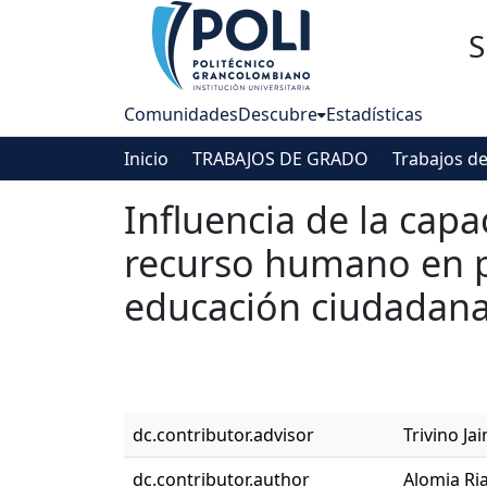
S
Comunidades
Descubre
Estadísticas
Inicio
TRABAJOS DE GRADO
Influencia de la capa
recurso humano en po
educación ciudadan
dc.contributor.advisor
Trivino J
dc.contributor.author
Alomia Ria