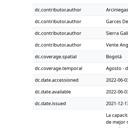
dc.contributor.author
Arciniega
dc.contributor.author
Garces De
dc.contributor.author
Sierra Gal
dc.contributor.author
Vente Ang
dc.coverage.spatial
Bogotá
dc.coverage.temporal
Agosto - 
dc.date.accessioned
2022-06-0
dc.date.available
2022-06-0
dc.date.issued
2021-12-1
La capacit
de mejor 