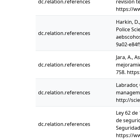
dc.relation.references
revisión t
https://w
Harkin, D.
Police Sc
dc.relation.references
aebscohos
9a02-e84
Jara, A., 
dc.relation.references
mejoramie
758. http
Labrador, 
dc.relation.references
managemen
http://sc
Ley 62 de 
de segurid
dc.relation.references
Seguridad 
https://w