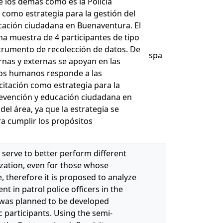
e los demás como es la Policía
n como estrategia para la gestión del
ucación ciudadana en Buenaventura. El
na muestra de 4 participantes de tipo
strumento de recolección de datos. De
spa
ernas y externas se apoyan en las
sos humanos responde a las
itación como estrategia para la
prevención y educación ciudadana en
del área, ya que la estrategia se
ra cumplir los propósitos
l serve to better perform different
zation, even for those whose
e, therefore it is proposed to analyze
 in patrol police officers in the
 was planned to be developed
 participants. Using the semi-