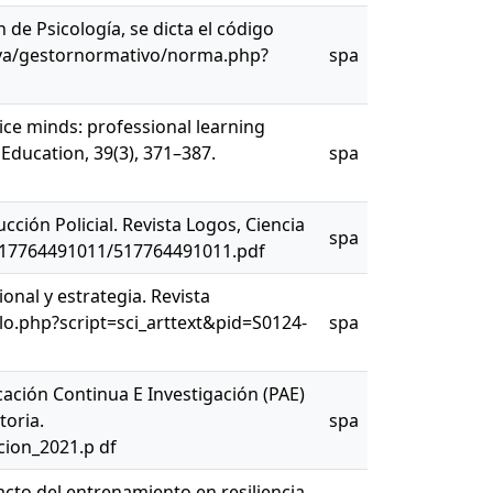
n de Psicología, se dicta el código
/eva/gestornormativo/norma.php?
spa
olice minds: professional learning
 Education, 39(3), 371–387.
spa
ucción Policial. Revista Logos, Ciencia
spa
7/517764491011/517764491011.pdf
onal y estrategia. Revista
elo.php?script=sci_arttext&pid=S0124-
spa
ación Continua E Investigación (PAE)
toria.
spa
cion_2021.p df
mpacto del entrenamiento en resiliencia