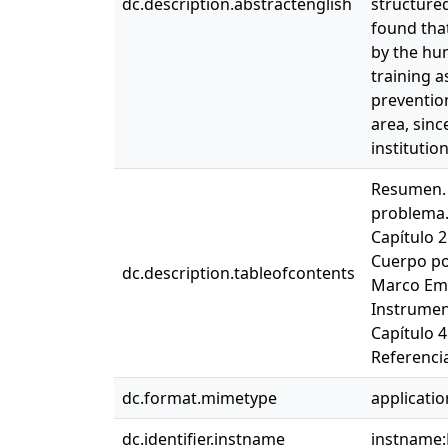
dc.description.abstractenglish
structured
found tha
by the hu
training a
prevention
area, sinc
institutio
Resumen. 1
problema. 
Capítulo 
Cuerpo pol
dc.description.tableofcontents
Marco Empí
Instrument
Capítulo 4
Referencia
dc.format.mimetype
applicati
dc.identifier.instname
instname: