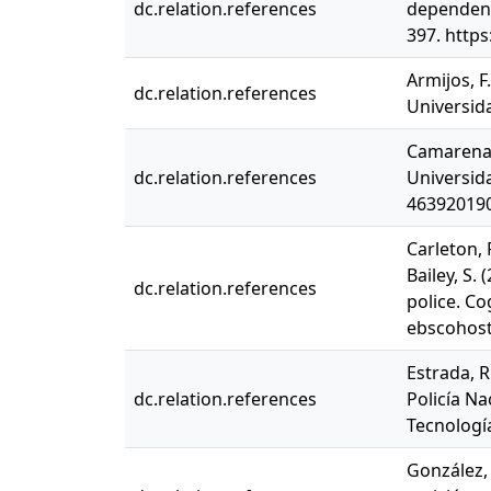
dc.relation.references
dependenc
397. http
Armijos, F
dc.relation.references
Universida
Camarena, 
dc.relation.references
Universida
46392019
Carleton, R
Bailey, S.
dc.relation.references
police. Co
ebscohost
Estrada, R
dc.relation.references
Policía Na
Tecnología
González, 