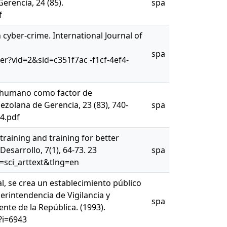
erencia, 24 (85).
spa
f
n cyber-crime. International Journal of
spa
r?vid=2&sid=c351f7ac -f1cf-4ef4-
nto humano como factor de
zolana de Gerencia, 23 (83), 740-
spa
4.pdf
 training and training for better
sarrollo, 7(1), 64-73. 23
spa
=sci_arttext&tlng=en
al, se crea un establecimiento público
perintendencia de Vigilancia y
spa
ente de la República. (1993).
?i=6943