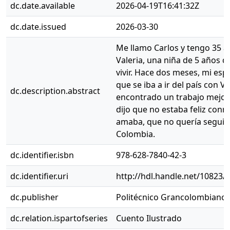
dc.date.available
2026-04-19T16:41:32Z
dc.date.issued
2026-03-30
Me llamo Carlos y tengo 35 a
Valeria, una niña de 5 años q
vivir. Hace dos meses, mi esp
que se iba a ir del país con V
dc.description.abstract
encontrado un trabajo mejor 
dijo que no estaba feliz con
amaba, que no quería seguir 
Colombia.
dc.identifier.isbn
978-628-7840-42-3
dc.identifier.uri
http://hdl.handle.net/10823/
dc.publisher
Politécnico Grancolombiano
dc.relation.ispartofseries
Cuento Ilustrado