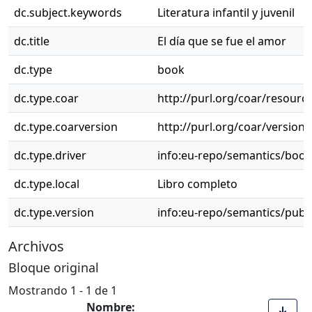
dc.subject.keywords
Literatura infantil y juvenil
dc.title
El día que se fue el amor
dc.type
book
dc.type.coar
http://purl.org/coar/resourc
dc.type.coarversion
http://purl.org/coar/versio
dc.type.driver
info:eu-repo/semantics/book
dc.type.local
Libro completo
dc.type.version
info:eu-repo/semantics/publ
Archivos
Bloque original
Mostrando
1 - 1 de 1
Nombre: