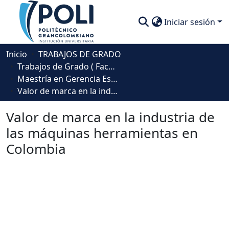
Iniciar sesión
Comunidades
Inicio
TRABAJOS DE GRADO
Trabajos de Grado ( Facultad de Sociedad, Cultura y Creatividad)
Descubre
Maestría en Gerencia Estratégica de Mercadeo
Valor de marca en la industria de las máquinas herramientas en Colombia
Estadísticas
Valor de marca en la industria de
las máquinas herramientas en
Colombia