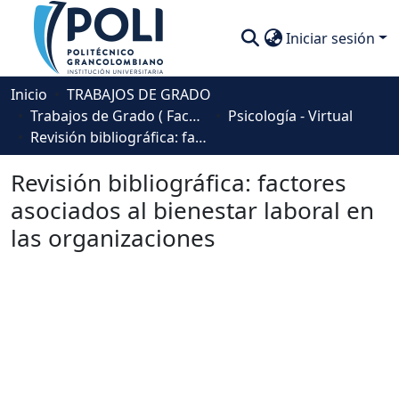
Iniciar sesión
Comunidades
Inicio
TRABAJOS DE GRADO
Trabajos de Grado ( Facultad de Sociedad, Cultura y Creatividad)
Psicología - Virtual
Descubre
Revisión bibliográfica: factores asociados al bienestar laboral en las organizaciones
Estadísticas
Revisión bibliográfica: factores
asociados al bienestar laboral en
las organizaciones