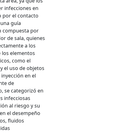
a área, ya que los
r infecciones en
 por el contacto
 una guía
ón compuesta por
or de sala, quienes
ectamente a los
e los elementos
icos, como el
y el uso de objetos
 inyección en el
nte de
, se categorizó en
s infecciosas
ón al riesgo y su
e en el desempeño
s, fluidos
cidas