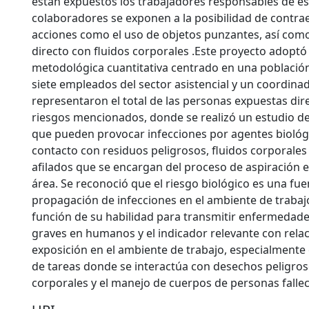
están expuestos los trabajadores responsables de est
colaboradores se exponen a la posibilidad de contrae
acciones como el uso de objetos punzantes, así como
directo con fluidos corporales .Este proyecto adoptó
metodológica cuantitativa centrado en una poblaci
siete empleados del sector asistencial y un coordinad
representaron el total de las personas expuestas dir
riesgos mencionados, donde se realizó un estudio d
que pueden provocar infecciones por agentes biológ
contacto con residuos peligrosos, fluidos corporales 
afilados que se encargan del proceso de aspiración e
área. Se reconoció que el riesgo biológico es una fue
propagación de infecciones en el ambiente de trabajo
función de su habilidad para transmitir enfermedade
graves en humanos y el indicador relevante con relaci
exposición en el ambiente de trabajo, especialment
de tareas donde se interactúa con desechos peligroso
corporales y el manejo de cuerpos de personas falle