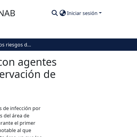
SNAB
Iniciar sesión
Análisis de los riesgos de infección por contacto con agentes biológicos, en los colaboradores del área de preservación de fallecidos, de la Funeraria Escobar
 con agentes
servación de
s de infección por
s del área de
urante el primer
notable al que