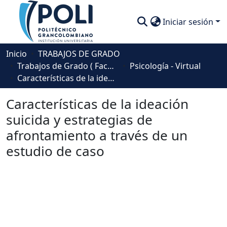
Iniciar sesión
Comunidades
Inicio
TRABAJOS DE GRADO
Trabajos de Grado ( Facultad de Sociedad, Cultura y Creatividad)
Psicología - Virtual
Descubre
Características de la ideación suicida y estrategias de afrontamiento a través de un estudio de caso
Estadísticas
Características de la ideación
suicida y estrategias de
afrontamiento a través de un
estudio de caso