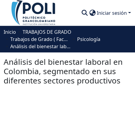
Iniciar sesión
Comunidades
Inicio
TRABAJOS DE GRADO
Trabajos de Grado ( Facultad de Sociedad, Cultura y Creatividad)
Psicología
Descubre
Análisis del bienestar laboral en Colombia, segmentado en sus diferentes sectores productivos
Estadísticas
Análisis del bienestar laboral en
Colombia, segmentado en sus
diferentes sectores productivos