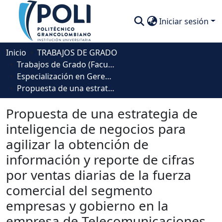
Iniciar sesión
Comunidades
Inicio
TRABAJOS DE GRADO
Trabajos de Grado (Facultad Ingeniería, Diseño e Innovación )
Descubre
Especialización en Gerencia de Proyectos de Inteligencia de Negocios
Propuesta de una estrategia de inteligencia de negocios para agilizar la obtención de información y reporte de cifras por ventas diarias de la fuerza comercial del segmento empresas y gobierno en la empresa de Telecomunicaciones de Bogotá
Estadísticas
Propuesta de una estrategia de
inteligencia de negocios para
agilizar la obtención de
información y reporte de cifras
por ventas diarias de la fuerza
comercial del segmento
empresas y gobierno en la
empresa de Telecomunicaciones