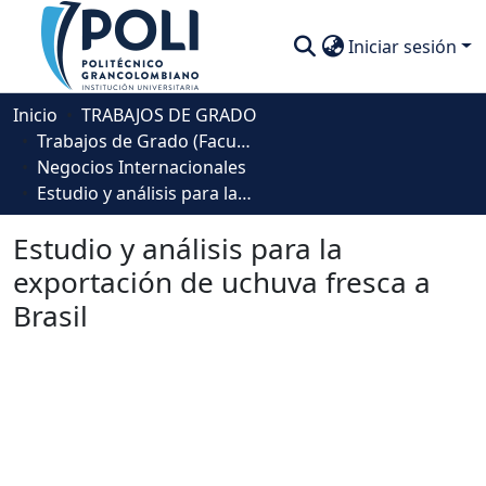
Iniciar sesión
Comunidades
Inicio
TRABAJOS DE GRADO
Trabajos de Grado (Facultad de Negocios, Gestión y Sostenibilidad)
Descubre
Negocios Internacionales
Estudio y análisis para la exportación de uchuva fresca a Brasil
Estadísticas
Estudio y análisis para la
exportación de uchuva fresca a
Brasil