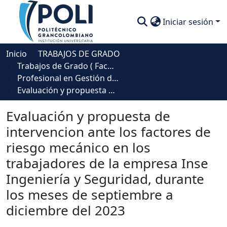
Iniciar sesión
Comunidades
Inicio
TRABAJOS DE GRADO
Trabajos de Grado ( Facultad de Sociedad, Cultura y Creatividad)
Descubre
Profesional en Gestión de la Seguridad y la Salud Laboral
Evaluación y propuesta de intervencion ante los factores de riesgo mecánico en los trabajadores de la empresa Inse Ingeniería y Seguridad, durante los meses de septiembre a diciembre del 2023
Estadísticas
Evaluación y propuesta de
intervencion ante los factores de
riesgo mecánico en los
trabajadores de la empresa Inse
Ingeniería y Seguridad, durante
los meses de septiembre a
diciembre del 2023