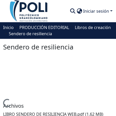
Iniciar sesión
Comunidades
Inicio
PRODUCCIÓN EDITORIAL
Libros de creación
Sendero de resiliencia
Descubre
Sendero de resiliencia
Estadísticas
Cargando...
Archivos
LIBRO SENDERO DE RESILIENCIA WEB.pdf
(1.62 MB)