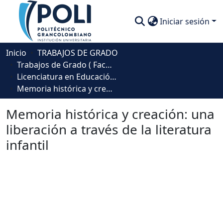
Iniciar sesión
Comunidades
Inicio
TRABAJOS DE GRADO
Trabajos de Grado ( Facultad de Sociedad, Cultura y Creatividad)
Descubre
Licenciatura en Educación para la Primera Infancia
Memoria histórica y creación: una liberación a través de la literatura infantil
Estadísticas
Memoria histórica y creación: una
liberación a través de la literatura
infantil