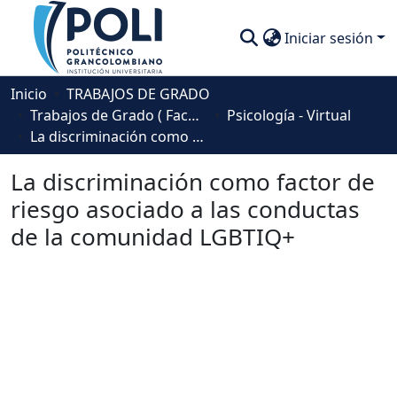
Iniciar sesión
Comunidades
Inicio
TRABAJOS DE GRADO
Trabajos de Grado ( Facultad de Sociedad, Cultura y Creatividad)
Psicología - Virtual
Descubre
La discriminación como factor de riesgo asociado a las conductas de la comunidad LGBTIQ+
Estadísticas
La discriminación como factor de
riesgo asociado a las conductas
de la comunidad LGBTIQ+