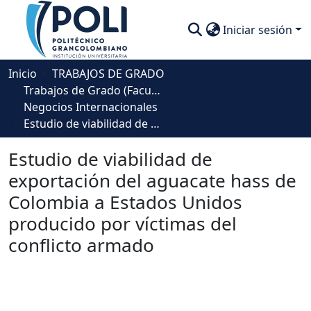
Iniciar sesión
Comunidades
Inicio
TRABAJOS DE GRADO
Trabajos de Grado (Facultad de Negocios, Gestión y Sostenibilidad)
Descubre
Negocios Internacionales
Estudio de viabilidad de exportación del aguacate hass de Colombia a Estados Unidos producido por víctimas del conflicto armado
Estadísticas
Estudio de viabilidad de
exportación del aguacate hass de
Colombia a Estados Unidos
producido por víctimas del
conflicto armado