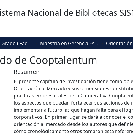
istema Nacional de Bibliotecas SI
Trabajos de Grado ( Facultad de Sociedad, Cultura y Creatividad)
Maestría en Gerencia Estratégica de Mercadeo
ado de Cooptalentum
Resumen
El presente capítulo de investigación tiene como objet
Orientación al Mercado y sus dimensiones constitutiv
prácticas empresariales de la Cooperativa Cooptale
los aspectos que puedan fortalecer sus acciones de
implementar a futuro las que hagan falta para el log
corporativos. En primer lugar, se dará a conocer el 
orientación al mercado desde los autores que defini
cómo cronológicamente otros tomaron esta referenc