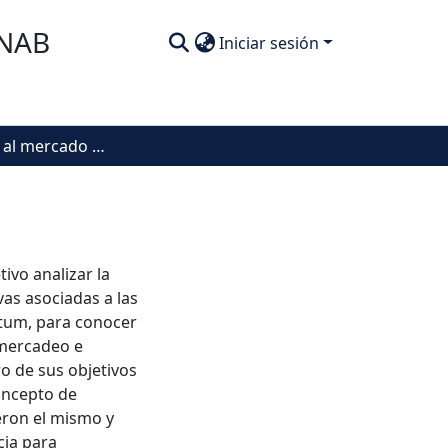
SNAB
Iniciar sesión
Orientación al mercado de Cooptalentum
ivo analizar la
as asociadas a las
ntum, para conocer
 mercadeo e
ro de sus objetivos
concepto de
eron el mismo y
ia para