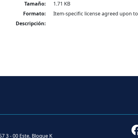
Tamaño:
1.71 KB
Formato:
Item-specific license agreed upon t
Descripción:
57 3 - 00 Este, Bloque K