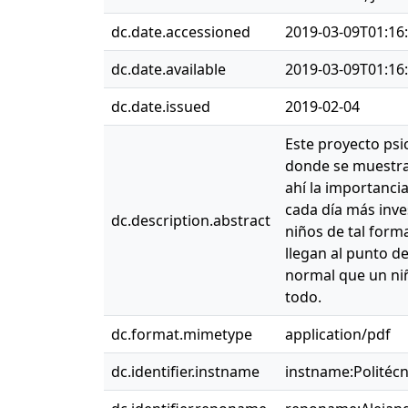
dc.date.accessioned
2019-03-09T01:16
dc.date.available
2019-03-09T01:16
dc.date.issued
2019-02-04
Este proyecto psi
donde se muestra 
ahí la importanci
cada día más inve
dc.description.abstract
niños de tal form
llegan al punto d
normal que un niñ
todo.
dc.format.mimetype
application/pdf
dc.identifier.instname
instname:Politéc