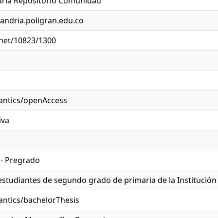
ría Repositorio Comunidad
jandria.poligran.edu.co
.net/10823/1300
antics/openAccess
iva
 - Pregrado
s estudiantes de segundo grado de primaria de la Institució
antics/bachelorThesis