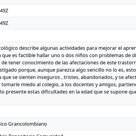
:49Z
:49Z
cológico describe algunas actividades para mejorar el apre
que es factible hallar uno o dos niños con problemas de dis
a de tener conocimiento de las afectaciones de este trastor
stigado porque, aunque parezca algo sencillo no lo es, esto
a que se sienten inseguros , tristes, abandonados, y se afe
e tomarle miedo al colegio, a los docentes y amigos, partie
o presente estas dificultades en la edad que se supone q
nico Grancolombiano