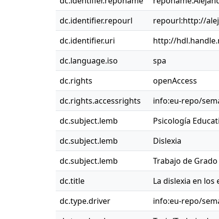
dc.identifier.reponame
reponame:Alejand
dc.identifier.repourl
repourl:http://ale
dc.identifier.uri
http://hdl.handle
dc.language.iso
spa
dc.rights
openAccess
dc.rights.accessrights
info:eu-repo/sem
dc.subject.lemb
Psicología Educat
dc.subject.lemb
Dislexia
dc.subject.lemb
Trabajo de Grado
dc.title
La dislexia en lo
dc.type.driver
info:eu-repo/sem