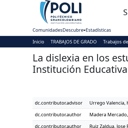
S
Comunidades
Descubre
Estadísticas
Inicio
TRABAJOS DE GRADO
La dislexia en los e
Institución Educativ
dc.contributor.advisor
Urrego Valencia, 
dc.contributor.author
Madera Mercado, 
dc.contributor.author
Ruiz Zaldua, Jose