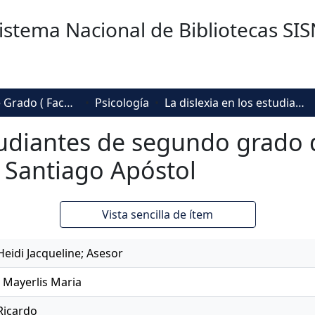
istema Nacional de Bibliotecas SI
Trabajos de Grado ( Facultad de Sociedad, Cultura y Creatividad)
Psicología
La dislexia en los estudiantes de segundo grado de primaria de la Institución Educativa Santiago Apóstol
studiantes de segundo grado 
a Santiago Apóstol
Vista sencilla de ítem
Heidi Jacqueline; Asesor
Mayerlis Maria
 Ricardo