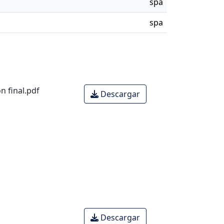
spa
spa
on final.pdf
Descargar
Descargar