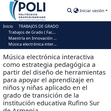
Iniciar sesión
Estadísticas
Inicio
TRABAJOS DE GRADO
Trabajos de Grado ( Facultad de Sociedad, Cultura y Creatividad)
Maestría en Innovación Educativa
Música electrónica interactiva como estrategia pedagógica a partir del diseño de herramientas para apoyar el aprendizaje en niños y niñas aplicado en el grado de transición de la institución educativa Rufino Sur de Armenia
Música electrónica interactiva
como estrategia pedagógica a
partir del diseño de herramientas
para apoyar el aprendizaje en
niños y niñas aplicado en el
grado de transición de la
institución educativa Rufino Sur
de Armenia