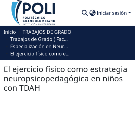
Iniciar sesión
Comunidades
Inicio
TRABAJOS DE GRADO
Trabajos de Grado ( Facultad de Sociedad, Cultura y Creatividad)
Descubre
Especialización en Neuropsicología Escolar - Medellín
El ejercicio físico como estrategia neuropsicopedagógica en niños con TDAH
Estadísticas
El ejercicio físico como estrategia
neuropsicopedagógica en niños
con TDAH